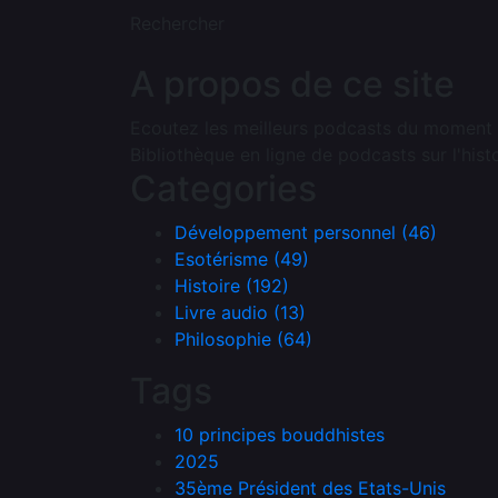
Rechercher
A propos de ce site
Ecoutez les meilleurs podcasts du moment
Bibliothèque en ligne de podcasts sur l'hist
Categories
Développement personnel (46)
Esotérisme (49)
Histoire (192)
Livre audio (13)
Philosophie (64)
Tags
10 principes bouddhistes
2025
35ème Président des Etats-Unis