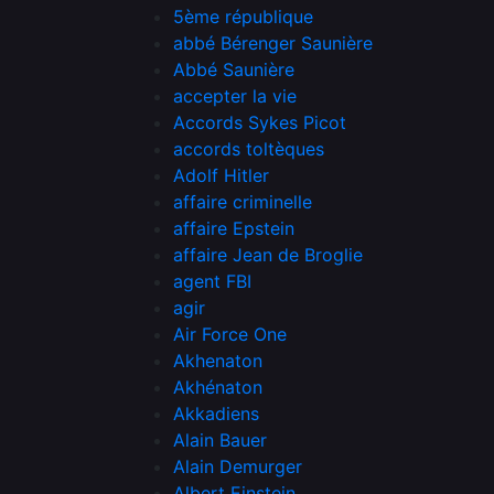
5ème république
abbé Bérenger Saunière
Abbé Saunière
accepter la vie
Accords Sykes Picot
accords toltèques
Adolf Hitler
affaire criminelle
affaire Epstein
affaire Jean de Broglie
agent FBI
agir
Air Force One
Akhenaton
Akhénaton
Akkadiens
Alain Bauer
Alain Demurger
Albert Einstein