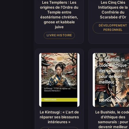
Les Templiers : Les
Les Cinq Clés
origines de l'Ordre du
Initiatiques de la
Temple entre
Confrérie du
ésotérisme chrétien,
Scarabée d'Or
gnose et kabbale
DÉVELOPPEMENT
juive
PERSONNEL
LIVRE HISTOIRE
Le Kintsugi : « L'art de
Le Bushido, le cod
réparer ses blessures
d'éthique des
intérieures »
samouraïs : pour
devenir meilleur