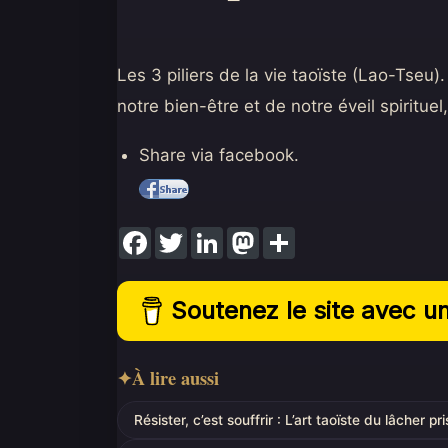
Les 3 piliers de la vie taoïste (Lao-Tseu).
notre bien-être et de notre éveil spirituel,
Share via facebook.
F
T
L
M
S
a
w
i
a
h
c
i
n
s
a
e
t
k
t
r
b
t
e
o
e
Soutenez le site avec u
o
e
d
d
o
r
I
o
k
n
n
À lire aussi
Résister, c’est souffrir : L’art taoïste du lâcher pr