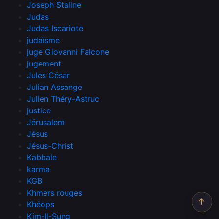
Joseph Staline
Judas
Judas Iscariote
judaïsme
juge Giovanni Falcone
jugement
Jules César
Julian Assange
Julien Théry-Astruc
justice
Jérusalem
Jésus
Jésus-Christ
Kabbale
karma
KGB
Khmers rouges
↑
Khéops
Kim-Il-Sung