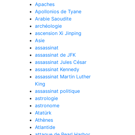
Apaches
Apollonios de Tyane
Arabie Saoudite
archéologie
ascension Xi Jinping
Asie
assassinat
assassinat de JFK
assassinat Jules César
assassinat Kennedy
assassinat Martin Luther
King
assassinat politique
astrologie
astronome
Atatürk
Athènes
Atlantide
attaque de Pearl Harbor